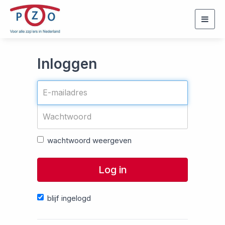
Togg
navig
Inloggen
wachtwoord weergeven
Log in
blijf ingelogd